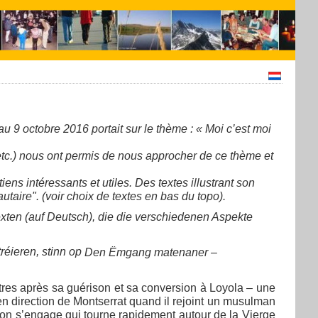
 9 octobre 2016 portait sur le thème : « Moi c’est moi
tc.) nous ont permis de nous approcher de ce thème et
ens intéressants et utiles. Des textes illustrant son
aire". (voir choix de textes en bas du topo).
exten (auf Deutsch), die die verschiedenen Aspekte
tréieren, stinn op
Den Ëmgang matenaner –
tres après sa guérison et sa conversion à Loyola – une
e en direction de Montserrat quand il rejoint un musulman
ion s’engage qui tourne rapidement autour de la Vierge