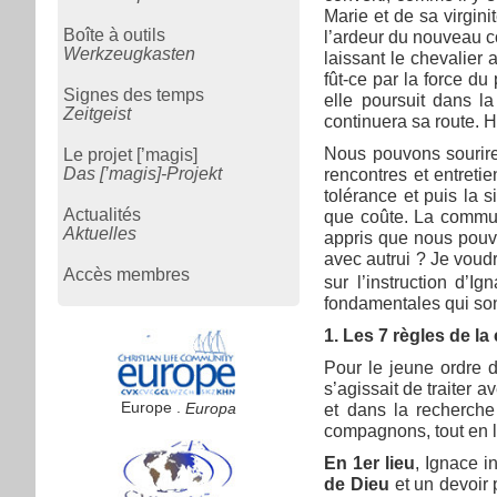
Marie et de sa virgin
Boîte à outils
l’ardeur du nouveau co
Werkzeugkasten
laissant le chevalier 
fût-ce par la force du
Signes des temps
elle poursuit dans l
Zeitgeist
continuera sa route. 
Nous pouvons sourire
Le projet [’magis]
Das [’magis]-Projekt
rencontres et entreti
tolérance et puis la 
Actualités
que coûte. La communi
Aktuelles
appris que nous pouv
avec autrui ? Je voud
Accès membres
sur l’instruction d’
fondamentales qui son
1. Les 7 règles de l
Pour le jeune ordre d
s’agissait de traiter 
Europe .
Europa
et dans la recherche
compagnons, tout en les
En 1er lieu
, Ignace i
de Dieu
et un devoir p