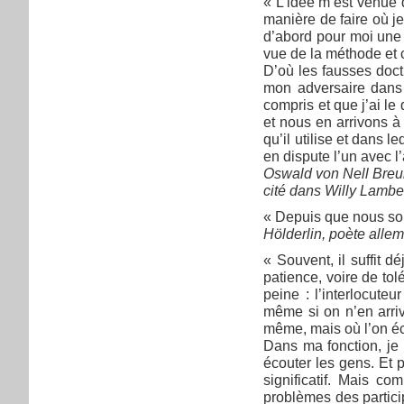
« L’idée m’est venue 
manière de faire où je 
d’abord pour moi une 
vue de la méthode et c
D’où les fausses doctr
mon adversaire dans l
compris et que j’ai l
et nous en arrivons à
qu’il utilise et dans l
en dispute l’un avec l
Oswald von Nell Breun
cité dans Willy Lamber
« Depuis que nous som
Hölderlin, poète alle
« Souvent, il suffit
patience, voire de tol
peine : l’interlocut
même si on n’en arriv
même, mais où l’on é
Dans ma fonction, je 
écouter les gens. Et 
significatif. Mais co
problèmes des partici