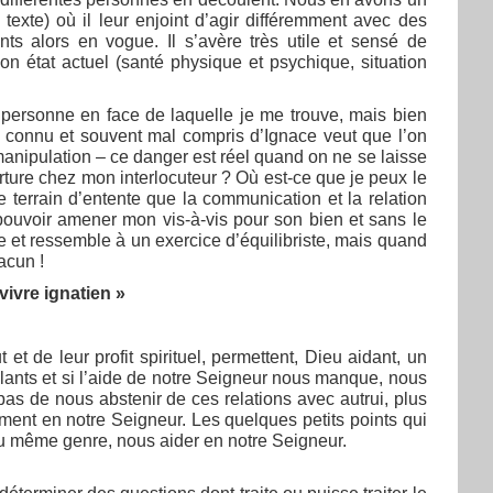
texte) où il leur enjoint d’agir différemment avec des
s alors en vogue. Il s’avère très utile et sensé de
n état actuel (santé physique et psychique, situation
a personne en face de laquelle je me trouve, mais bien
 connu et souvent mal compris d’Ignace veut que l’on
e manipulation – ce danger est réel quand on ne se laisse
verture chez mon interlocuteur ? Où est-ce que je peux le
terrain d’entente que la communication et la relation
 pouvoir amener mon vis-à-vis pour son bien et sans le
ée et ressemble à un exercice d’équilibriste, mais quand
acun !
vivre ignatien »
et de leur profit spirituel, permettent, Dieu aidant, un
gilants et si l’aide de notre Seigneur nous manque, nous
as de nous abstenir de ces relations avec autrui, plus
ment en notre Seigneur. Les quelques petits points qui
du même genre, nous aider en notre Seigneur.