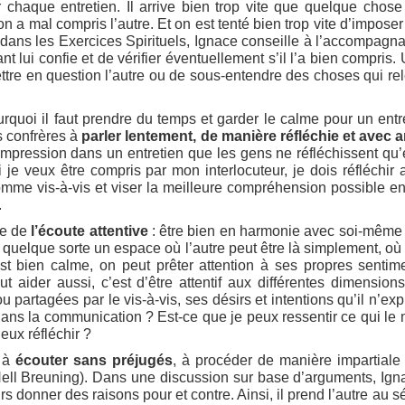
 chaque entretien. Il arrive bien trop vite que quelque chos
on a mal compris l’autre. Et on est tenté bien trop vite d’imposer
ans les Exercices Spirituels, Ignace conseille à l’accompagnate
nt lui confie et de vérifier éventuellement s’il l’a bien compris. 
ttre en question l’autre ou de sous-entendre des choses qui rel
rquoi il faut prendre du temps et garder le calme pour un entre
s confrères à
parler lentement, de manière réfléchie et avec
l’impression dans un entretien que les gens ne réfléchissent qu’
 je veux être compris par mon interlocuteur, je dois réfléchir
mme vis-à-vis et viser la meilleure compréhension possible ent
.
lle de
l’écoute attentive
: être bien en harmonie avec soi-même et 
quelque sorte un espace où l’autre peut être là simplement, où il
t bien calme, on peut prêter attention à ses propres sentime
eut aider aussi, c’est d’être attentif aux différentes dimensi
 partagées par le vis-à-vis, ses désirs et intentions qu’il n’e
ans la communication ? Est-ce que je peux ressentir ce qui le 
eux réfléchir ?
e à
écouter sans préjugés
, à procéder de manière impartiale
Nell Breuning). Dans une discussion sur base d’arguments, Igna
rs donner des raisons pour et contre. Ainsi, il prend l’autre au s