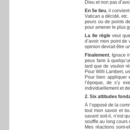
Dieu et non pas d’avoi
En 5e lieu
, il convient
Vatican a décidé, etc.
peurs ou de points de
pour amener le plus g
La 6e règle
veut que
d’avoir mon point de 
opinion devrait être un
Finalement
, Ignace i
peux faire à quelqu’u
tard que de vouloir ré
Pour Willi Lambert, u
Pour bien appliquer e
l’époque, de s’y exe
individuellement et d
2. Six attitudes fo
À l’opposé de la comm
tout mon savoir et t
savant soit-il, n’est 
souffle au long cours
Mes réactions sont-e