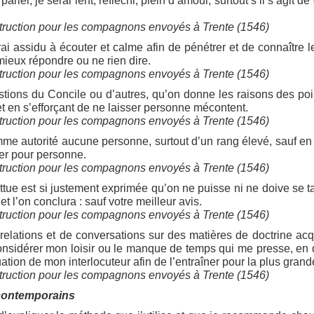
 parler, je serai lent, réfléchi, plein d’amour, surtout s’il s’agit 
struction pour les compagnons envoyés à Trente (1546)
erai assidu à écouter et calme afin de pénétrer et de connaître
mieux répondre ou ne rien dire.
struction pour les compagnons envoyés à Trente (1546)
estions du Concile ou d’autres, qu’on donne les raisons des poi
t en s’efforçant de ne laisser personne mécontent.
struction pour les compagnons envoyés à Trente (1546)
mme autorité aucune personne, surtout d’un rang élevé, sauf e
er pour personne.
struction pour les compagnons envoyés à Trente (1546)
ttue est si justement exprimée qu’on ne puisse ni ne doive se tai
 et l’on conclura : sauf votre meilleur avis.
struction pour les compagnons envoyés à Trente (1546)
de relations et de conversations sur des matières de doctrine acqu
nsidérer mon loisir ou le manque de temps qui me presse, en 
uation de mon interlocuteur afin de l’entraîner pour la plus grand
struction pour les compagnons envoyés à Trente (1546)
 contemporains