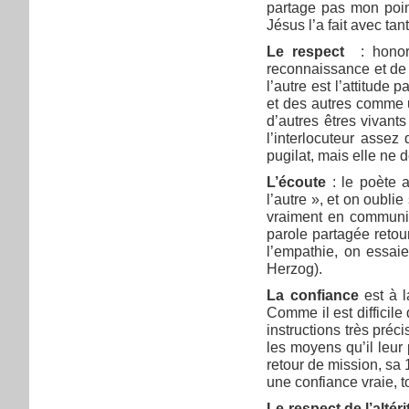
partage pas mon point
Jésus l’a fait avec ta
Le respect
: honore
reconnaissance et de p
l’autre est l’attitude
et des autres comme u
d’autres êtres vivant
l’interlocuteur assez
pugilat, mais elle ne d
L’écoute
: le poète 
l’autre », et on oublie
vraiment en communica
parole partagée retou
l’empathie, on essai
Herzog).
La confiance
est à l
Comme il est difficil
instructions très préc
les moyens qu’il leur
retour de mission, sa 1
une confiance vraie, t
Le respect de l’altéri