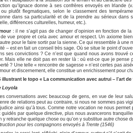
ction qu’Ignace donne à ses confrères envoyés en Irlande (v. 
u plutôt flegmatiques, selon le classement des tempérament
ne dans sa particularité et de la prendre au sérieux dans so
lle, différences culturelles, humeur, etc.).
amour
: il ne s’agit pas de changer d’opinion en fonction de l
 de vue propre et cela avec amour et respect. Un axiome bien
l’autre pour le faire sortir par la sienne. Ce qui ressemble à un
ité – est en fait un conseil très sage. Où se situe le point d’ou
ns ses convictions ? Ce n’est que quand nous avons trouvé ce 
. Mais elle ne doit pas en rester là : où est-ce que je pense
berté ? Une telle « rencontre de sagesse » n’est certes pas ais
mour et discernement, elle constitue un enrichissement pour ch
llustrant le topo « La communication avec autrui – l’art de 
e Loyola
 les conversations avec beaucoup de gens, en vue de leur salut 
 genre de relations peut au contraire, si nous ne sommes pas vi
judice ainsi qu’à tous. Comme notre vocation ne nous permet p
t guidés par quelque directive, plus nous avancerons tranquille
on y retranche quelque chose ou qu’on y substitue autre chose 
struction pour les compagnons envoyés à Trente (1546)