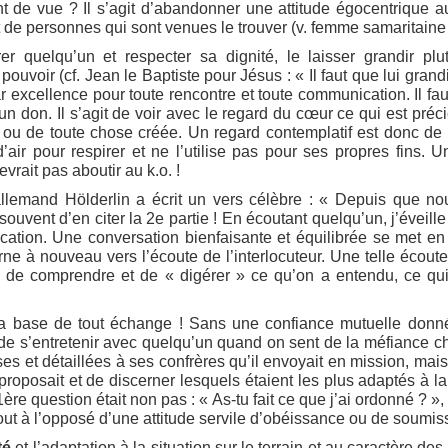
 de vue ? Il s’agit d’abandonner une attitude égocentrique a
nt de personnes qui sont venues le trouver (v. femme samaritaine
r quelqu’un et respecter sa dignité, le laisser grandir p
ouvoir (cf. Jean le Baptiste pour Jésus : « Il faut que lui gran
 par excellence pour toute rencontre et toute communication. Il f
n don. Il s’agit de voir avec le regard du cœur ce qui est préci
s ou de toute chose créée. Un regard contemplatif est donc de
 d’air pour respirer et ne l’utilise pas pour ses propres fins
evrait pas aboutir au k.o. !
allemand Hölderlin a écrit un vers célèbre : « Depuis que n
 souvent d’en citer la 2e partie ! En écoutant quelqu’un, j’éveille l
tion. Une conversation bienfaisante et équilibrée se met en 
rne à nouveau vers l’écoute de l’interlocuteur. Une telle écoute
e de comprendre et de « digérer » ce qu’on a entendu, ce 
a base de tout échange ! Sans une confiance mutuelle donnée
e de s’entretenir avec quelqu’un quand on sent de la méfiance ch
ises et détaillées à ses confrères qu’il envoyait en mission, mai
 proposait et de discerner lesquels étaient les plus adaptés à l
ère question était non pas : « As-tu fait ce que j’ai ordonné ? »,
out à l’opposé d’une attitude servile d’obéissance ou de soumiss
té
et l’adaptation à la situation sur le terrain et au caractère 