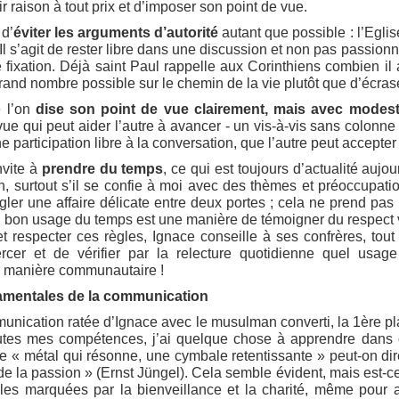
r raison à tout prix et d’imposer son point de vue.
 d’
éviter les arguments d’autorité
autant que possible : l’Eglis
 Il s’agit de rester libre dans une discussion et non pas passio
 fixation. Déjà saint Paul rappelle aux Corinthiens combien il 
rand nombre possible sur le chemin de la vie plutôt que d’écras
 l’on
dise son point de vue clairement, mais avec modest
vue qui peut aider l’autre à avancer - un vis-à-vis sans colonn
e participation libre à la conversation, que l’autre peut accepter
nvite à
prendre du temps
, ce qui est toujours d’actualité aujo
n, surtout s’il se confie à moi avec des thèmes et préoccupatio
gler une affaire délicate entre deux portes ; cela ne prend pas
n bon usage du temps est une manière de témoigner du respect v
t respecter ces règles, Ignace conseille à ses confrères, tou
rcer et de vérifier par la relecture quotidienne quel usage 
e manière communautaire !
ndamentales de la communication
unication ratée d’Ignace avec le musulman converti, la 1ère pl
outes mes compétences, j’ai quelque chose à apprendre dans 
que « métal qui résonne, une cymbale retentissante » peut-on dire
 de la passion » (Ernst Jüngel). Cela semble évident, mais est-c
lles marquées par la bienveillance et la charité, même pour