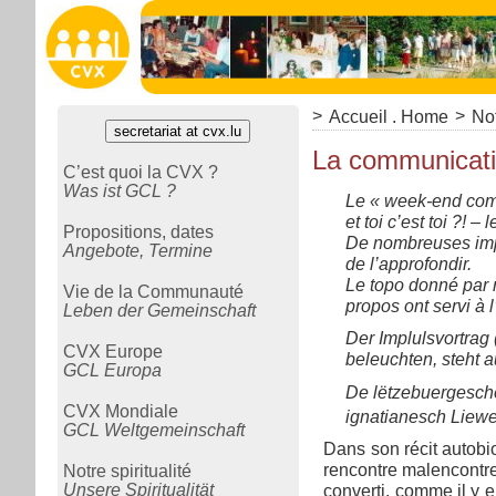
>
>
Accueil . Home
Not
secretariat at cvx.lu
La communicatio
C’est quoi la CVX ?
Was ist GCL ?
Le « week-end comm
et toi c’est toi ?! –
Propositions, dates
De nombreuses impu
Angebote, Termine
de l’approfondir.
Le topo donné par n
Vie de la Communauté
propos ont servi à
Leben der Gemeinschaft
Der Implulsvortrag
CVX Europe
beleuchten, steht 
GCL Europa
De lëtzebuergeschen
CVX Mondiale
ignatianesch Liew
GCL Weltgemeinschaft
Dans son récit autobi
rencontre malencontreu
Notre spiritualité
Unsere Spiritualität
converti, comme il y 