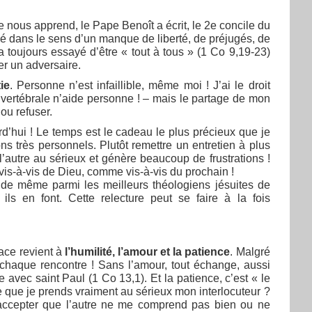
e nous apprend, le Pape Benoît a écrit, le 2e concile du
nné dans le sens d’un manque de liberté, de préjugés, de
a toujours essayé d’être « tout à tous » (1 Co 9,19-23)
er un adversaire.
ie
. Personne n’est infaillible, même moi ! J’ai le droit
e vertébrale n’aide personne ! – mais le partage de mon
 ou refuser.
urd’hui ! Le temps est le cadeau le plus précieux que je
ns très personnels. Plutôt remettre un entretien à plus
 l’autre au sérieux et génère beaucoup de frustrations !
is-à-vis de Dieu, comme vis-à-vis du prochain !
t de même parmi les meilleurs théologiens jésuites de
ils en font. Cette relecture peut se faire à la fois
ace revient à
l’humilité, l’amour et la patience
. Malgré
chaque rencontre ! Sans l’amour, tout échange, aussi
 avec saint Paul (1 Co 13,1). Et la patience, c’est « le
e que je prends vraiment au sérieux mon interlocuteur ?
 accepter que l’autre ne me comprend pas bien ou ne