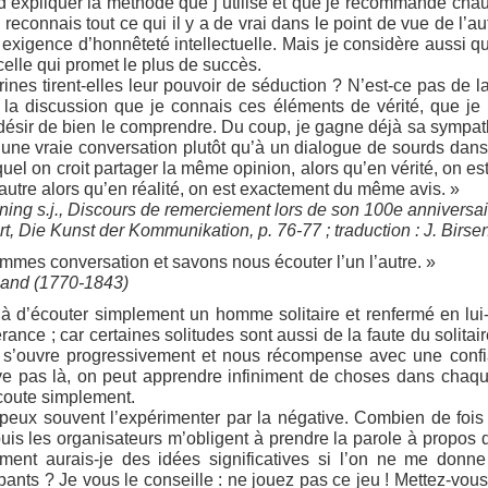
d’expliquer la méthode que j’utilise et que je recommande chau
reconnais tout ce qui il y a de vrai dans le point de vue de l’aut
exigence d’honnêteté intellectuelle. Mais je considère aussi qu
elle qui promet le plus de succès.
ines tirent-elles leur pouvoir de séduction ? N’est-ce pas de la
a discussion que je connais ces éléments de vérité, que je l
e désir de bien le comprendre. Du coup, je gagne déjà sa sympat
 une vraie conversation plutôt qu’à un dialogue de sourds da
equel on croit partager la même opinion, alors qu’en vérité, on est t
’autre alors qu’en réalité, on est exactement du même avis. »
ing s.j., Discours de remerciement lors de son 100e anniversai
t, Die Kunst der Kommunikation, p. 76-77 ; traduction : J. Birse
mes conversation et savons nous écouter l’un l’autre. »
mand (1770-1843)
 déjà d’écouter simplement un homme solitaire et renfermé en
érance ; car certaines solitudes sont aussi de la faute du solita
eur s’ouvre progressivement et nous récompense avec une conf
e pas là, on peut apprendre infiniment de choses dans chaque
coute simplement.
peux souvent l’expérimenter par la négative. Combien de fois 
puis les organisateurs m’obligent à prendre la parole à propos 
mment aurais-je des idées significatives si l’on ne me donne
pants ? Je vous le conseille : ne jouez pas ce jeu ! Mettez-vous