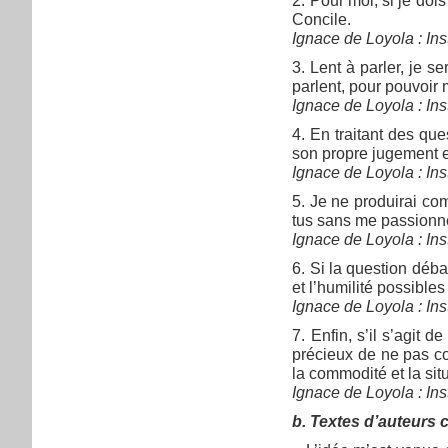
2. Pour moi, si je dois
Concile.
Ignace de Loyola : In
3. Lent à parler, je s
parlent, pour pouvoir 
Ignace de Loyola : In
4. En traitant des qu
son propre jugement e
Ignace de Loyola : In
5. Je ne produirai co
tus sans me passionn
Ignace de Loyola : In
6. Si la question déba
et l’humilité possibles
Ignace de Loyola : In
7. Enfin, s’il s’agit 
précieux de ne pas co
la commodité et la sit
Ignace de Loyola : In
b. Textes d’auteurs