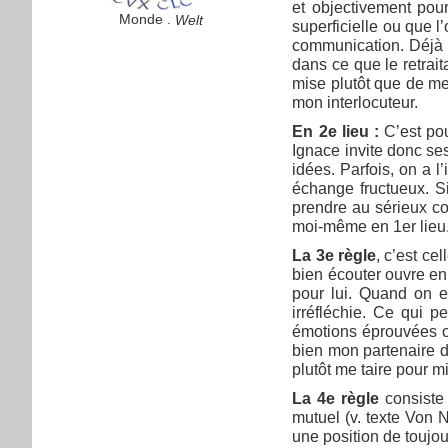
et objectivement pour
Monde .
Welt
superficielle ou que l’
communication. Déjà d
dans ce que le retraita
mise plutôt que de me
mon interlocuteur.
En 2e lieu :
C’est pou
Ignace invite donc se
idées. Parfois, on a 
échange fructueux. Si
prendre au sérieux co
moi-même en 1er lieu
La 3e règle
, c’est ce
bien écouter ouvre en 
pour lui. Quand on es
irréfléchie. Ce qui p
émotions éprouvées ou
bien mon partenaire d
plutôt me taire pour mi
La 4e règle
consist
mutuel (v. texte Von 
une position de toujou