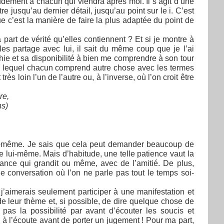
dement à chacun qui viendra après moi. Il s’agit d’une
re jusqu’au dernier détail, jusqu’au point sur le i. C’est
e c’est la manière de faire la plus adaptée du point de
 part de vérité qu’elles contiennent ? Et si je montre à
es partage avec lui, il sait du même coup que je l’ai
hie et sa disponibilité à bien me comprendre à son tour
ns lequel chacun comprend autre chose avec les termes
rès loin l’un de l’autre ou, à l’inverse, où l’on croit être
re,
ns)
 lui-même. Je sais que cela peut demander beaucoup de
ire lui-même. Mais d’habitude, une telle patience vaut la
iance qui grandit ou même, avec de l’amitié. De plus,
 conversation où l’on ne parle pas tout le temps soi-
j’aimerais seulement participer à une manifestation et
de leur thème et, si possible, de dire quelque chose de
 pas la possibilité par avant d’écouter les soucis et
 à l’écoute avant de porter un jugement ! Pour ma part,