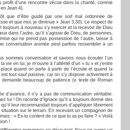
u profit d’une rencontre vécue dans la charité, comme
 en Jean 4).
lutôt que d’être guidé par une soif mal ordonnée de
disse et que moi, je diminue » Jean 3,30). Le respect de
aut toujours à nouveau s’y exercer et la recevoir de Dieu
eux dans l’autre, qu’il s’agisse de Dieu, de personnes,
 mise qui ne prend pas possession de l’autre, laisse à
. Une conversation animée peut parfois ressembler à un
ous sommes conversation et savons nous écouter l’un
a vie en lui, je m’ouvre à l’altérité d’un « tu » et j’entre
place quand on parle à partir de l’écoute et quand la
 est tout sauf passive, car on s’y dispose activement à
qui demande beaucoup de patience (v. texte de Roman
 d’avance, il n’y a pas de communication véritable.
ez lui ! On raconte d’Ignace qu’il a toujours donné des
s qu’il leur recommandait toujours d’appliquer librement
a situation sur le terrain. En recevant un compagnon de
 mais : « Es-tu content de ce que tu as pu faire ? » Voilà
ion !
des différentes personnes en découlent. Nous en avons un