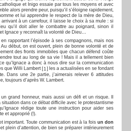
catholique et Inigo essaie par tous les moyens et avec
mble alors prendre peur, puisqu’il s’éloigne rapidement,
 l’homme et lui apprendre le respect de la mère de Dieu,
arrivant à un carrefour, il laisse le choix à sa mule : si
u qu’il doit aller le combattre au poignard, sinon il
 et Ignace y reconnaît la volonté de Dieu…
e en rapportant l’épisode à ses compagnons, mais nos
 Au début, on est ouvert, plein de bonne volonté et de
seulement des fronts immobiles que chacun défend coûte
ndre tout au long de sa vie ! Mais il a tellement bien
-ce qu’Ignace a donc à nous dire sur la communication
es que Willi Lambert
les a actualisées en se fondant
[
]
1
e. Dans une 2e partie, j’aimerais relever 6 attitudes
e, toujours d’après W. Lambert.
t un grand honneur, mais aussi un défi et un risque. Il
 situation dans ce débat difficile avec le protestantisme
qu’Ignace rédige toute une instruction pour aider ses
e et approprié (!).
et important. Toute communication est à la fois
un don
 et plein d’attention, de bien se préparer intérieurement