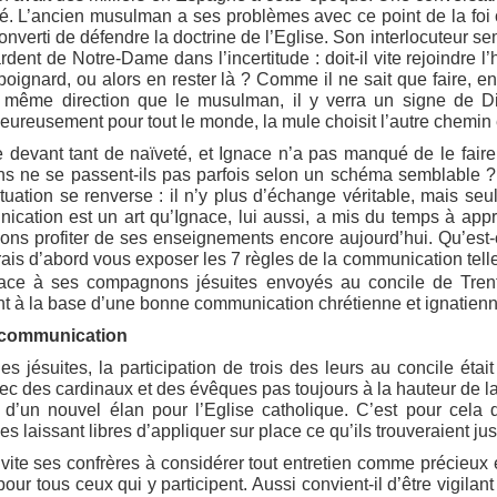
ité. L’ancien musulman a ses problèmes avec ce point de la foi 
nverti de défendre la doctrine de l’Eglise. Son interlocuteur se
ardent de Notre-Dame dans l’incertitude : doit-il vite rejoindre
 poignard, ou alors en rester là ? Comme il ne sait que faire, en 
a même direction que le musulman, il y verra un signe de Die
Heureusement pour tout le monde, la mule choisit l’autre chemin
 devant tant de naïveté, et Ignace n’a pas manqué de le fair
ens ne se passent-ils pas parfois selon un schéma semblable ?
situation se renverse : il n’y plus d’échange véritable, mais 
cation est un art qu’Ignace, lui aussi, a mis du temps à appre
ons profiter de ses enseignements encore aujourd’hui. Qu’est
rais d’abord vous exposer les 7 règles de la communication tell
Ignace à ses compagnons jésuites envoyés au concile de Trent
t à la base d’une bonne communication chrétienne et ignatienn
a communication
es jésuites, la participation de trois des leurs au concile étai
avec des cardinaux et des évêques pas toujours à la hauteur de la
 d’un nouvel élan pour l’Eglise catholique. C’est pour cela 
 laissant libres d’appliquer sur place ce qu’ils trouveraient just
nvite ses confrères à considérer tout entretien comme précieux 
our tous ceux qui y participent. Aussi convient-il d’être vigilant