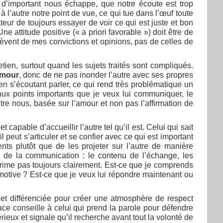
e d’important nous échappe, que notre écoute est trop
 à l’autre notre point de vue, ce qui tue dans l’œuf toute
ur de toujours essayer de voir ce qui est juste et bon
Une attitude positive (« a priori favorable ») doit être de
èvent de mes convictions et opinions, pas de celles de
tien, surtout quand les sujets traités sont compliqués.
 amour
, donc de ne pas inonder l’autre avec ses propres
en s’écoutant parler, ce qui rend très problématique un
 aux points importants que je veux lui communiquer, le
re nous, basée sur l’amour et non pas l’affirmation de
capable d’accueillir l’autre tel qu’il est. Celui qui sait
 peut s’articuler et se confier avec ce qui est important
nts plutôt que de les projeter sur l’autre de manière
ons de la communication : le contenu de l’échange, les
xprime pas toujours clairement. Est-ce que je comprends
motive ? Est-ce que je veux lui répondre maintenant ou
 et différenciée pour créer une atmosphère de respect
ce conseille à celui qui prend la parole pour défendre
érieux et signale qu’il recherche avant tout la volonté de