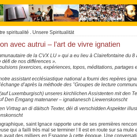
re spiritualité . Unsere Spiritualität
n avec autrui – l’art de vivre ignatien
unautaire de la CVX LU » qui a eu lieu à Clairefontaine du 8 au
 le défi de nos différences ».
lsions (exercices, expériences, topos, méditations, partages e
otre assistant ecclésiastique national a fourni des repères ignati
 l’échange d’après la méthode des "Groupes de lecture communaut
 (auf Luxemburgisch) unseres kirchlichen Assistenten mit den T
auf
Den Ëmgang matenaner – ignatianesch Liewenskonscht
 Virtrag an di däitsch Texter, déi di verschidden Aspekter illus
enskonscht
ographique, saint Ignace rapporte une de ses premières rencon
se qui a failli très mal se terminer ! Il est en route sur sa mul
en avait des milliers en Espagne à cette époque. Une conversat