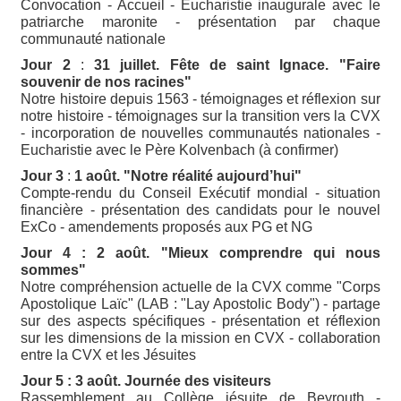
Convocation - Accueil - Eucharistie inaugurale avec le
patriarche maronite - présentation par chaque
communauté nationale
Jour 2
:
31 juillet. Fête de saint Ignace. "Faire
souvenir de nos racines"
Notre histoire depuis 1563 - témoignages et réflexion sur
notre histoire - témoignages sur la transition vers la CVX
- incorporation de nouvelles communautés nationales -
Eucharistie avec le Père Kolvenbach (à confirmer)
Jour 3
:
1 août. "Notre réalité aujourd’hui"
Compte-rendu du Conseil Exécutif mondial - situation
financière - présentation des candidats pour le nouvel
ExCo - amendements proposés aux PG et NG
Jour 4 : 2 août. "Mieux comprendre qui nous
sommes"
Notre compréhension actuelle de la CVX comme "Corps
Apostolique Laïc" (LAB : "Lay Apostolic Body") - partage
sur des aspects spécifiques - présentation et réflexion
sur les dimensions de la mission en CVX - collaboration
entre la CVX et les Jésuites
Jour 5 : 3 août. Journée des visiteurs
Rassemblement au Collège jésuite de Beyrouth -