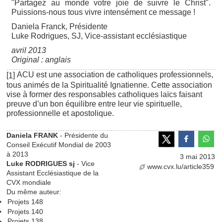
"Partagez au monde votre joie de suivre le Christ".
Puissions-nous tous vivre intensément ce message !
Daniela Franck, Présidente
Luke Rodrigues, SJ, Vice-assistant ecclésiastique
avril 2013
Original : anglais
ACU est une association de catholiques professionnels,
[
]
1
tous animés de la Spiritualité Ignatienne. Cette association
vise à former des responsables catholiques laïcs faisant
preuve d’un bon équilibre entre leur vie spirituelle,
professionnelle et apostolique.
Daniela FRANK
- Présidente du
Conseil Exécutif Mondial de 2003
à 2013
3 mai 2013
Luke RODRIGUES sj
- Vice
www.cvx.lu/article359
Assistant Ecclésiastique de la
CVX mondiale
Du même auteur:
Projets 148
Projets 140
Projets 138