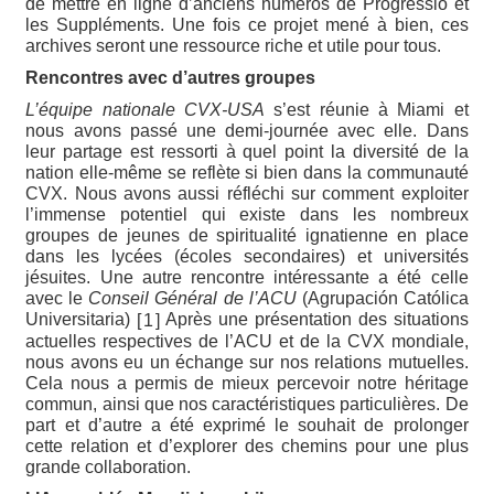
de mettre en ligne d’anciens numéros de Progressio et
les Suppléments. Une fois ce projet mené à bien, ces
archives seront une ressource riche et utile pour tous.
Rencontres avec d’autres groupes
L’équipe nationale CVX-USA
s’est réunie à Miami et
nous avons passé une demi-journée avec elle. Dans
leur partage est ressorti à quel point la diversité de la
nation elle-même se reflète si bien dans la communauté
CVX. Nous avons aussi réfléchi sur comment exploiter
l’immense potentiel qui existe dans les nombreux
groupes de jeunes de spiritualité ignatienne en place
dans les lycées (écoles secondaires) et universités
jésuites. Une autre rencontre intéressante a été celle
avec le
Conseil Général de l’ACU
(Agrupación Católica
Universitaria)
Après une présentation des situations
[
]
1
actuelles respectives de l’ACU et de la CVX mondiale,
nous avons eu un échange sur nos relations mutuelles.
Cela nous a permis de mieux percevoir notre héritage
commun, ainsi que nos caractéristiques particulières. De
part et d’autre a été exprimé le souhait de prolonger
cette relation et d’explorer des chemins pour une plus
grande collaboration.