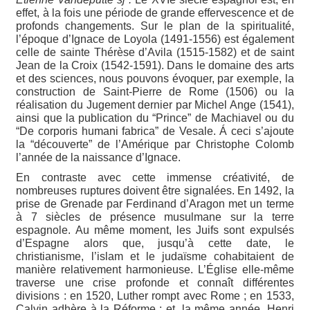
effet, à la fois une période de grande effervescence et de
profonds changements. Sur le plan de la spiritualité,
l’époque d’Ignace de Loyola (1491-1556) est également
celle de sainte Thérèse d’Avila (1515-1582) et de saint
Jean de la Croix (1542-1591). Dans le domaine des arts
et des sciences, nous pouvons évoquer, par exemple, la
construction de Saint-Pierre de Rome (1506) ou la
réalisation du Jugement dernier par Michel Ange (1541),
ainsi que la publication du “Prince” de Machiavel ou du
“De corporis humani fabrica” de Vesale. Á ceci s’ajoute
la “découverte” de l’Amérique par Christophe Colomb
l’année de la naissance d’Ignace.
En contraste avec cette immense créativité, de
nombreuses ruptures doivent être signalées. En 1492, la
prise de Grenade par Ferdinand d’Aragon met un terme
à 7 siècles de présence musulmane sur la terre
espagnole. Au même moment, les Juifs sont expulsés
d’Espagne alors que, jusqu’à cette date, le
christianisme, l’islam et le judaïsme cohabitaient de
manière relativement harmonieuse. L’Église elle-même
traverse une crise profonde et connaît différentes
divisions : en 1520, Luther rompt avec Rome ; en 1533,
Calvin adhère à la Réforme ; et, la même année, Henri