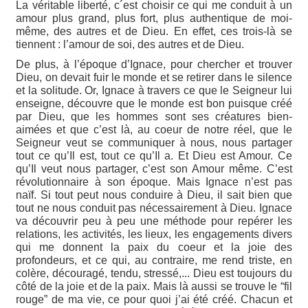
La véritable liberté, c´est choisir ce qui me conduit à un
amour plus grand, plus fort, plus authentique de moi-
même, des autres et de Dieu. En effet, ces trois-là se
tiennent : l’amour de soi, des autres et de Dieu.
De plus, à l’époque d’Ignace, pour chercher et trouver
Dieu, on devait fuir le monde et se retirer dans le silence
et la solitude. Or, Ignace à travers ce que le Seigneur lui
enseigne, découvre que le monde est bon puisque créé
par Dieu, que les hommes sont ses créatures bien-
aimées et que c’est là, au coeur de notre réel, que le
Seigneur veut se communiquer à nous, nous partager
tout ce qu’Il est, tout ce qu’Il a. Et Dieu est Amour. Ce
qu’Il veut nous partager, c’est son Amour même. C’est
révolutionnaire à son époque. Mais Ignace n’est pas
naïf. Si tout peut nous conduire à Dieu, il sait bien que
tout ne nous conduit pas nécessairement à Dieu. Ignace
va découvrir peu à peu une méthode pour repérer les
relations, les activités, les lieux, les engagements divers
qui me donnent la paix du coeur et la joie des
profondeurs, et ce qui, au contraire, me rend triste, en
colère, découragé, tendu, stressé,... Dieu est toujours du
côté de la joie et de la paix. Mais là aussi se trouve le “fil
rouge” de ma vie, ce pour quoi j’ai été créé. Chacun et