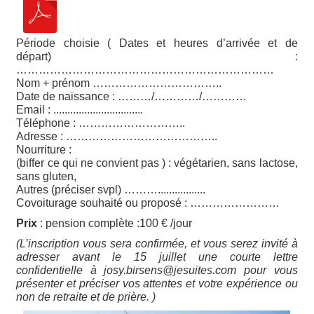
Période choisie ( Dates et heures d’arrivée et de
départ) :
……………………………………………………………
Nom + prénom ……………………………..
Date de naissance : ………/…………/…………
Email : ................................
Téléphone : ………………………..
Adresse : …………………………………..
Nourriture :
(biffer ce qui ne convient pas ) : végétarien, sans lactose,
sans gluten,
Autres (préciser svpl) ……….................
Covoiturage souhaité ou proposé : ……………………
Prix
: pension complète :100 € /jour
(L’inscription vous sera confirmée, et vous serez invité à
adresser avant le 15 juillet une courte lettre
confidentielle à josy.birsens@jesuites.com pour vous
présenter et préciser vos attentes et votre expérience ou
non de retraite et de prière. )