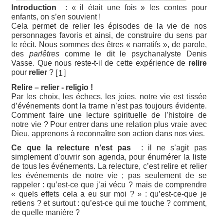
Introduction
: « il était une fois » les contes pour
enfants, on s’en souvient !
Cela permet de relier les épisodes de la vie de nos
personnages favoris et ainsi, de construire du sens par
le récit. Nous sommes des êtres « narratifs », de parole,
des
parlêtres
comme le dit le psychanalyste Denis
Vasse. Que nous reste-t-il de cette expérience de
relire
pour
relier
?
[
]
1
Relire – relier - religio !
Par les choix, les échecs, les joies, notre vie est tissée
d’événements dont la trame n’est pas toujours évidente.
Comment faire une lecture spirituelle de l’histoire de
notre vie ? Pour entrer dans une relation plus vraie avec
Dieu, apprenons à reconnaître son action dans nos vies.
Ce que la relecture n’est pas
: il ne s’agit pas
simplement d’ouvrir son agenda, pour énumérer la liste
de tous les événements. La relecture, c’est relire et relier
les événements de notre vie ; pas seulement de se
rappeler : qu’est-ce que j’ai vécu ? mais de comprendre
« quels effets cela a eu sur moi ? » : qu’est-ce-que je
retiens ? et surtout : qu’est-ce qui me touche ? comment,
de quelle manière ?