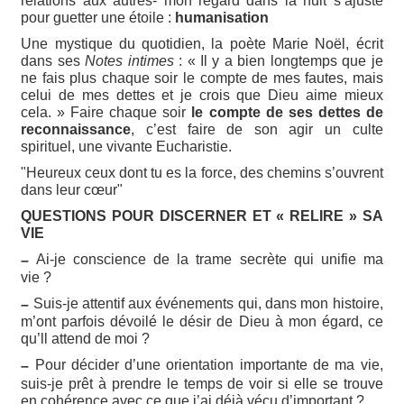
relations aux autres- mon regard dans la nuit s’ajuste
pour guetter une étoile :
humanisation
Une mystique du quotidien, la poète Marie Noël, écrit
dans ses
Notes intimes
: « Il y a bien longtemps que je
ne fais plus chaque soir le compte de mes fautes, mais
celui de mes dettes et je crois que Dieu aime mieux
cela. » Faire chaque soir
le compte de ses dettes de
reconnaissance
, c’est faire de son agir un culte
spirituel, une vivante Eucharistie.
"Heureux ceux dont tu es la force, des chemins s’ouvrent
dans leur cœur"
QUESTIONS POUR DISCERNER ET « RELIRE » SA
VIE
Ai-je conscience de la trame secrète qui unifie ma
–
vie ?
Suis-je attentif aux événements qui, dans mon histoire,
–
m’ont parfois dévoilé le désir de Dieu à mon égard, ce
qu’ll attend de moi ?
Pour décider d’une orientation importante de ma vie,
–
suis-je prêt à prendre le temps de voir si elle se trouve
en cohérence avec ce que j’ai déjà vécu d’important ?