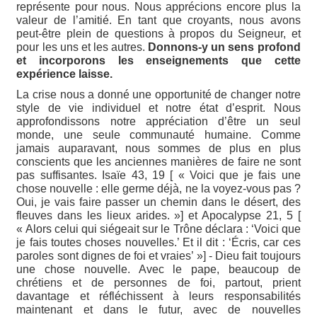
représente pour nous. Nous apprécions encore plus la
valeur de l’amitié. En tant que croyants, nous avons
peut-être plein de questions à propos du Seigneur, et
pour les uns et les autres.
Donnons-y un sens profond
et incorporons les enseignements que cette
expérience laisse.
La crise nous a donné une opportunité de changer notre
style de vie individuel et notre état d’esprit. Nous
approfondissons notre appréciation d’être un seul
monde, une seule communauté humaine. Comme
jamais auparavant, nous sommes de plus en plus
conscients que les anciennes manières de faire ne sont
pas suffisantes. Isaïe 43, 19 [ « Voici que je fais une
chose nouvelle : elle germe déjà, ne la voyez-vous pas ?
Oui, je vais faire passer un chemin dans le désert, des
fleuves dans les lieux arides. »] et Apocalypse 21, 5 [
« Alors celui qui siégeait sur le Trône déclara : ‘Voici que
je fais toutes choses nouvelles.’ Et il dit : ‘Écris, car ces
paroles sont dignes de foi et vraies’ »] - Dieu fait toujours
une chose nouvelle. Avec le pape, beaucoup de
chrétiens et de personnes de foi, partout, prient
davantage et réfléchissent à leurs responsabilités
maintenant et dans le futur, avec de nouvelles