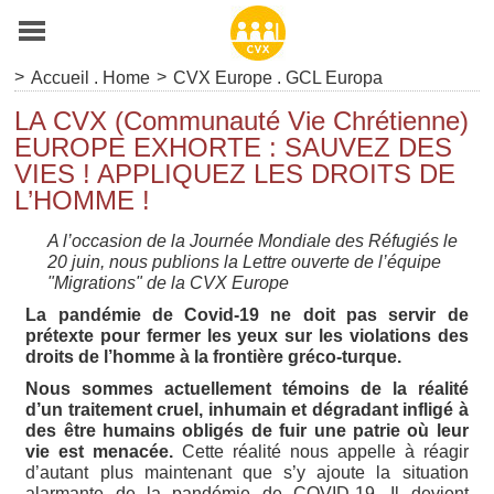
>
>
Accueil . Home
CVX Europe . GCL Europa
LA CVX (Communauté Vie Chrétienne)
EUROPE EXHORTE : SAUVEZ DES
VIES ! APPLIQUEZ LES DROITS DE
L’HOMME !
A l’occasion de la Journée Mondiale des Réfugiés le
20 juin, nous publions la Lettre ouverte de l’équipe
"Migrations" de la CVX Europe
La pandémie de Covid-19 ne doit pas servir de
prétexte pour fermer les yeux sur les violations des
droits de l’homme à la frontière gréco-turque.
Nous sommes actuellement témoins de la réalité
d’un traitement cruel, inhumain et dégradant infligé à
des être humains obligés de fuir une patrie où leur
vie est menacée.
Cette réalité nous appelle à réagir
d’autant plus maintenant que s’y ajoute la situation
alarmante de la pandémie de COVID-19. Il devient