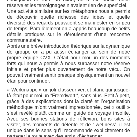
réserve et les témoignages n’avaient rien de superficiel.
Une activité similaire sur les métaphores nous a permis
de découvrir quelle richesse des idées et quelle
diversité des regards pouvaient se manifester en si peu
de temps. Parallèlement on a appris beaucoup de petits
détails pratiques sur le déroulement d’une rencontre
communautaire.
Après une brève introduction théorique sur la dynamique
de groupe on a pu aussi échanger au sein de notre
propre équipe CVX. C’était pour moi un des moments
forts qui nous a permis à nous surpasser notre réserve
initiale et parler plus ouvertement de notre vécu. On
pouvait vraiment sentir presque physiquement un nouvel
élan pour continuer.
« Werkmappe » un joli classeur vert et blanc qui jusque-
là était pour moi un “Fremdwort “, sans plus. Petit à petit,
grâce à des explications dont la clarté et l’organisation
méthodique m’ont vraiment impressionnée, cet « outil »
s’est révélé plutôt comme un guide de voyage insolite.
Avec ses bonnes stations de réflexion, bons sites à
visiter, des moments de détente et de ‘ wellness’, il est
unique dans le sens qu’il recommande explicitement de
partager la route avec des amis, d’échanger