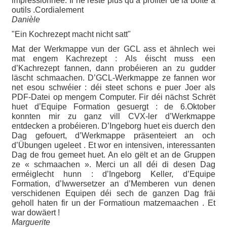
impressionnée. Il ne reste plus qu’à profiter de la boîte à
outils .Cordialement
Danièle
"Ein Kochrezept macht nicht satt"
Mat der Werkmappe vun der GCL ass et ähnlech wei
mat engem Kachrezept : Als éischt muss een
d’Kachrezept fannen, dann probéieren an zu gudder
läscht schmaachen. D’GCL-Werkmappe ze fannen wor
net esou schwéier : déi steet schons e puer Joer als
PDF-Datei op mengem Computer. Fir déi nächst Schrët
huet d’Equipe Formation gesuergt : de 6.Oktober
konnten mir zu ganz vill CVX-ler d’Werkmappe
entdecken a probéieren. D’Ingeborg huet eis duerch den
Dag gefouert, d’Werkmappe präsenteiert an och
d’Übungen ugeleet . Et wor en intensiven, interessanten
Dag de frou gemeet huet. An elo gëlt et an de Gruppen
ze « schmaachen ». Merci un all déi di desen Dag
erméiglecht hunn : d’Ingeborg Keller, d’Equipe
Formation, d’Iwwersetzer an d’Memberen vun denen
verschidenen Equipen déi sech de ganzen Dag fräi
geholl haten fir un der Formatioun matzemaachen . Et
war dowäert !
Marguerite