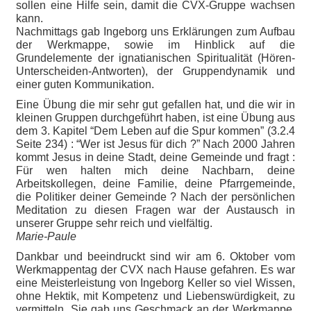
sollen eine Hilfe sein, damit die CVX-Gruppe wachsen
kann.
Nachmittags gab Ingeborg uns Erklärungen zum Aufbau
der Werkmappe, sowie im Hinblick auf die
Grundelemente der ignatianischen Spiritualität (Hören-
Unterscheiden-Antworten), der Gruppendynamik und
einer guten Kommunikation.
Eine Übung die mir sehr gut gefallen hat, und die wir in
kleinen Gruppen durchgeführt haben, ist eine Übung aus
dem 3. Kapitel “Dem Leben auf die Spur kommen” (3.2.4
Seite 234) : “Wer ist Jesus für dich ?” Nach 2000 Jahren
kommt Jesus in deine Stadt, deine Gemeinde und fragt :
Für wen halten mich deine Nachbarn, deine
Arbeitskollegen, deine Familie, deine Pfarrgemeinde,
die Politiker deiner Gemeinde ? Nach der persönlichen
Meditation zu diesen Fragen war der Austausch in
unserer Gruppe sehr reich und vielfältig.
Marie-Paule
Dankbar und beeindruckt sind wir am 6. Oktober vom
Werkmappentag der CVX nach Hause gefahren. Es war
eine Meisterleistung von Ingeborg Keller so viel Wissen,
ohne Hektik, mit Kompetenz und Liebenswürdigkeit, zu
vermitteln. Sie gab uns Geschmack an der Werkmappe,